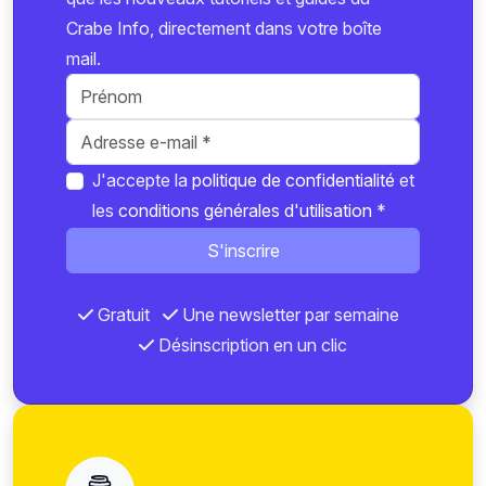
Crabe Info, directement dans votre boîte
mail.
J'accepte la
politique de confidentialité
et
les
conditions générales d'utilisation
*
S'inscrire
Gratuit
Une newsletter par semaine
Désinscription en un clic