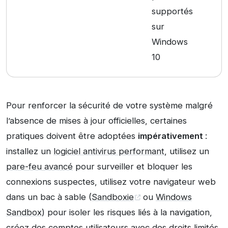
supportés
sur
Windows
10
Pour renforcer la sécurité de votre système malgré
l’absence de mises à jour officielles, certaines
pratiques doivent être adoptées
impérativement
:
installez un
logiciel antivirus performant
, utilisez un
pare-feu avancé
pour surveiller et bloquer les
connexions suspectes, utilisez votre navigateur web
dans un bac à sable (
Sandboxie
ou
Windows
Sandbox
) pour isoler les risques liés à la navigation,
créez des comptes utilisateurs
avec des droits limités