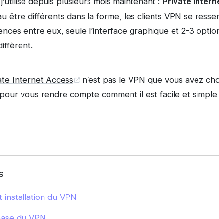
’utilise depuis plusieurs mois maintenant :
Private Inter
eau être différents dans la forme, les clients VPN se ress
ences entre eux, seule l’interface graphique et 2-3 options
iffèrent.
ate Internet Access
n’est pas le VPN que vous avez cho
pour vous rendre compte comment il est facile et simple 
s
installation du VPN
base du VPN