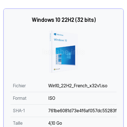
Windows 10 22H2 (32 bits)
Fichier
Win10_22H2_French_x32v1.iso
Format
ISO
SHA-1
761be6081d73e4f6af057dc55283f080
Taille
4,10 Go