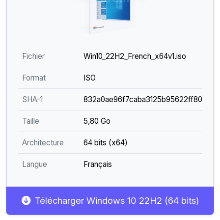
Fichier
Win10_22H2_French_x64v1.iso
Format
ISO
SHA-1
832a0ae96f7caba3125b95622ff8052f
Taille
5,80 Go
Architecture
64 bits (x64)
Langue
Français
Télécharger Windows 10 22H2 (64 bits)