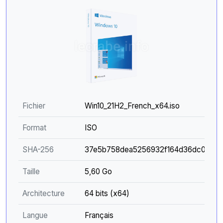
Fichier
Win10_21H2_French_x64.iso
Format
ISO
SHA-256
37e5b758dea5256932f164d36dc0f7e8
Taille
5,60 Go
Architecture
64 bits (x64)
Langue
Français