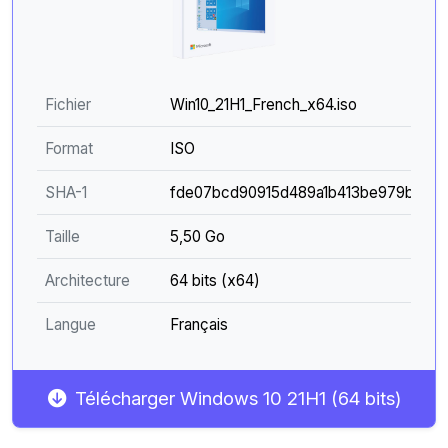
Fichier
Win10_21H1_French_x64.iso
Format
ISO
SHA-1
fde07bcd90915d489a1b413be979b274
Taille
5,50 Go
Architecture
64 bits (x64)
Langue
Français
Télécharger Windows 10 21H1 (64 bits)