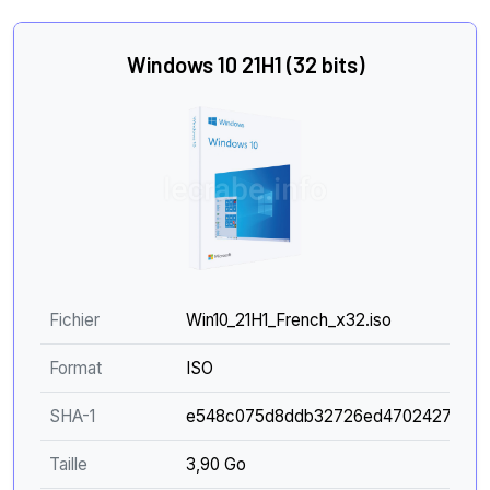
Windows 10 21H1 (32 bits)
Fichier
Win10_21H1_French_x32.iso
Format
ISO
SHA-1
e548c075d8ddb32726ed4702427a15c
Taille
3,90 Go