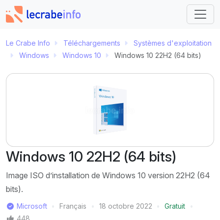
Le Crabe Info
Téléchargements
Systèmes d'exploitation
Windows
Windows 10
Windows 10 22H2 (64 bits)
Windows 10 22H2 (64 bits)
Image ISO d’installation de Windows 10 version 22H2 (64
bits).
Éditeur
Microsoft
Français
18 octobre 2022
Gratuit
Langue
Dernière mise à jour
Prix
Mentions J'aime
448