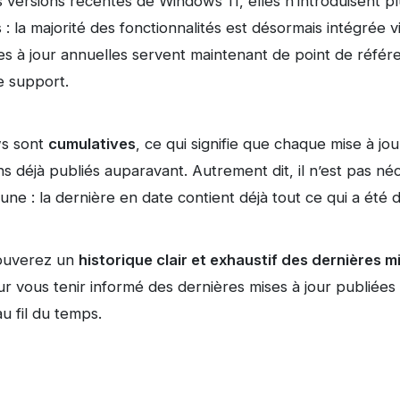
 versions récentes de Windows 11, elles n’introduisent p
 la majorité des fonctionnalités est désormais intégrée vi
es à jour annuelles servent maintenant de point de référ
e support.
ws sont
cumulatives
, ce qui signifie que chaque mise à jo
ns déjà publiés auparavant. Autrement dit, il n’est pas néc
une : la dernière en date contient déjà tout ce qui a été 
rouverez un
historique clair et exhaustif des dernières 
 vous tenir informé des dernières mises à jour publiées 
u fil du temps.