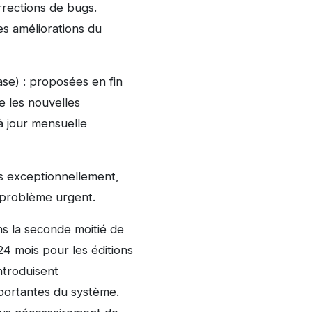
rrections de bugs.
es améliorations du
se) : proposées en fin
e les nouvelles
 à jour mensuelle
es exceptionnellement,
n problème urgent.
s la seconde moitié de
4 mois pour les éditions
ntroduisent
mportantes du système.