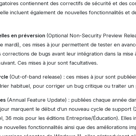
igatoires contiennent des correctifs de sécurité et des co
lle incluent également de nouvelles fonctionnalités et d
elles en préversion
(Optional Non-Security Preview Relea
e mardi), ces mises à jour permettent de tester en avanc
es corrections de bugs avant leur intégration dans la mise
uivant. Ces mises à jour sont facultatives.
ycle
(Out-of-band release) : ces mises à jour sont publié
ier habituel, pour corriger un bug critique ou traiter u
les
(Annual Feature Update) : publiées chaque année dan
à jour marquent le début d’un nouveau cycle de support (2
l, 36 mois pour les éditions Entreprise/Éducation). Elles i
e nouvelles fonctionnalités ainsi que des améliorations i