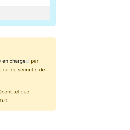
is en charge
par
jour de sécurité, de
écent tel que
uit.