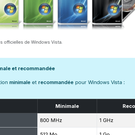
s officielles de Windows Vista.
imale et recommandée
tion
minimale
et
recommandée
pour Windows Vista :
Minimale
Rec
800 MHz
1 GHz
512 Mo
1 Go