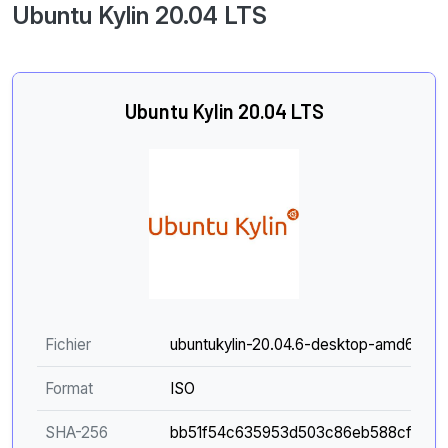
Ubuntu Kylin 20.04 LTS
Ubuntu Kylin 20.04 LTS
Fichier
ubuntukylin-20.04.6-desktop-amd64.iso
Format
ISO
SHA-256
bb51f54c635953d503c86eb588cfad9