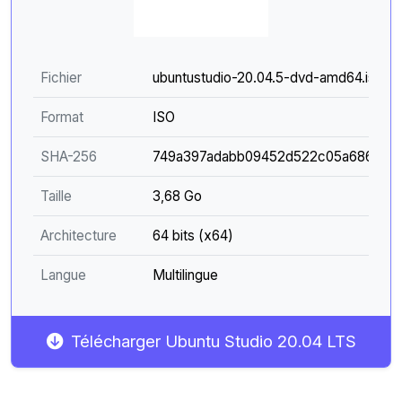
Fichier
ubuntustudio-20.04.5-dvd-amd64.iso
Format
ISO
SHA-256
749a397adabb09452d522c05a6864794
Taille
3,68 Go
Architecture
64 bits (x64)
Langue
Multilingue
Télécharger Ubuntu Studio 20.04 LTS