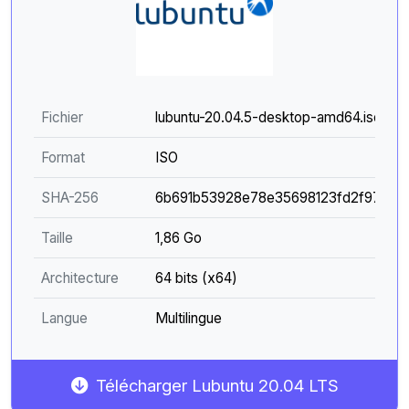
Fichier
lubuntu-20.04.5-desktop-amd64.iso
Format
ISO
SHA-256
6b691b53928e78e35698123fd2f97f5cd
Taille
1,86 Go
Architecture
64 bits (x64)
Langue
Multilingue
Télécharger Lubuntu 20.04 LTS