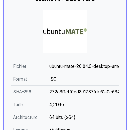
Fichier
ubuntu-mate-20.04.6-desktop-amd64.i
Format
ISO
SHA-256
272a3f1cff0cd8d1737fdc61a0c634278
Taille
4,51 Go
Architecture
64 bits (x64)