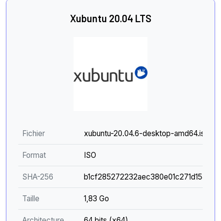
Xubuntu 20.04 LTS
Fichier
xubuntu-20.04.6-desktop-amd64.iso
Format
ISO
SHA-256
b1cf285272232aec380e01c271d154a3
Taille
1,83 Go
Architecture
64 bits (x64)