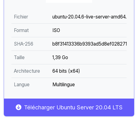
Fichier
ubuntu-20.04.6-live-server-amd64.iso
Format
ISO
SHA-256
b8f31413336b9393ad5d8ef0282717b2a
Taille
1,39 Go
Architecture
64 bits (x64)
Langue
Multilingue
Télécharger Ubuntu Server 20.04 LTS