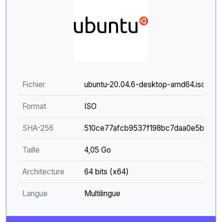
Fichier
ubuntu-20.04.6-desktop-amd64.iso
Format
ISO
SHA-256
510ce77afcb9537f198bc7daa0e5b503b
Taille
4,05 Go
Architecture
64 bits (x64)
Langue
Multilingue