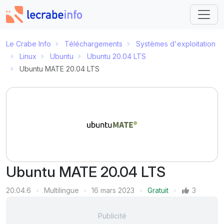
Le Crabe Info
Téléchargements
Systèmes d'exploitation
Linux
Ubuntu
Ubuntu 20.04 LTS
Ubuntu MATE 20.04 LTS
Ubuntu MATE 20.04 LTS
Version
20.04.6
Multilingue
16 mars 2023
Gratuit
3
Langue
Dernière mise à jour
Prix
Mentions J'aime