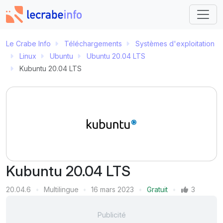
Le Crabe Info
Téléchargements
Systèmes d'exploitation
Linux
Ubuntu
Ubuntu 20.04 LTS
Kubuntu 20.04 LTS
Kubuntu 20.04 LTS
Version
20.04.6
Multilingue
16 mars 2023
Gratuit
3
Langue
Dernière mise à jour
Prix
Mentions J'aime