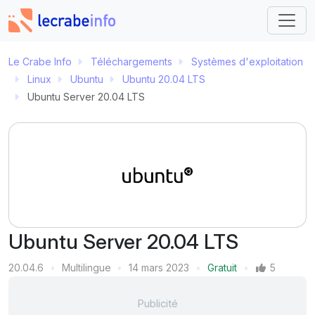
Le Crabe Info
Téléchargements
Systèmes d'exploitation
Linux
Ubuntu
Ubuntu 20.04 LTS
Ubuntu Server 20.04 LTS
Ubuntu Server 20.04 LTS
Version
20.04.6
Multilingue
14 mars 2023
Gratuit
5
Langue
Dernière mise à jour
Prix
Mentions J'aime