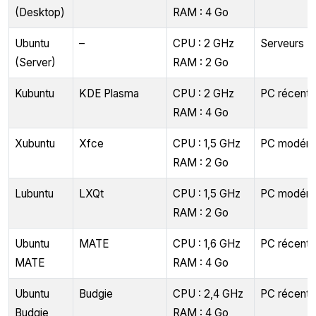
(Desktop)
RAM : 4 Go
Ubuntu
–
CPU : 2 GHz
Serveurs
(Server)
RAM : 2 Go
Kubuntu
KDE Plasma
CPU : 2 GHz
PC récents
RAM : 4 Go
Xubuntu
Xfce
CPU : 1,5 GHz
PC modéré
RAM : 2 Go
Lubuntu
LXQt
CPU : 1,5 GHz
PC modéré
RAM : 2 Go
Ubuntu
MATE
CPU : 1,6 GHz
PC récents
MATE
RAM : 4 Go
Ubuntu
Budgie
CPU : 2,4 GHz
PC récents
Budgie
RAM : 4 Go