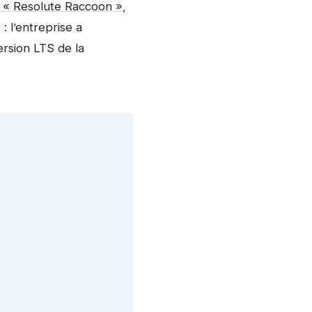
S « Resolute Raccoon »
,
: l’entreprise a
rsion LTS de la