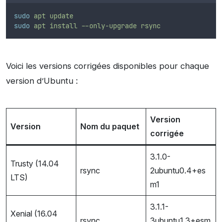
sudo
apt
update
sudo
apt
install
--only-upgrade
rsync
Voici les versions corrigées disponibles pour chaque
version d’Ubuntu :
Version
Version
Nom du paquet
corrigée
3.1.0-
Trusty (14.04
rsync
2ubuntu0.4+es
LTS)
m1
3.1.1-
Xenial (16.04
rsync
3ubuntu1.3+esm