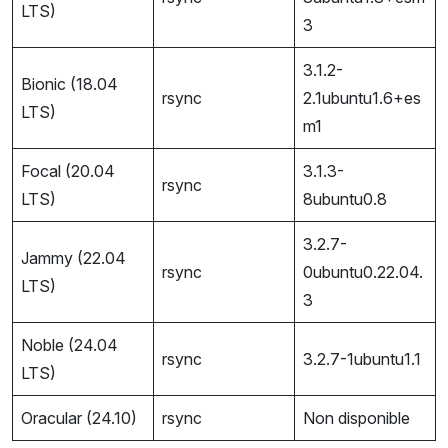
LTS)
3
3.1.2-
Bionic (18.04
rsync
2.1ubuntu1.6+es
LTS)
m1
Focal (20.04
3.1.3-
rsync
LTS)
8ubuntu0.8
3.2.7-
Jammy (22.04
rsync
0ubuntu0.22.04.
LTS)
3
Noble (24.04
rsync
3.2.7-1ubuntu1.1
LTS)
Oracular (24.10)
rsync
Non disponible