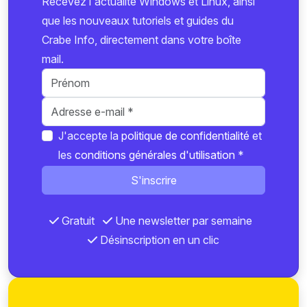
Recevez l'actualité Windows et Linux, ainsi
que les nouveaux tutoriels et guides du
Crabe Info, directement dans votre boîte
mail.
J'accepte la
politique de confidentialité
et
les
conditions générales d'utilisation
*
S'inscrire
Gratuit
Une newsletter par semaine
Désinscription en un clic