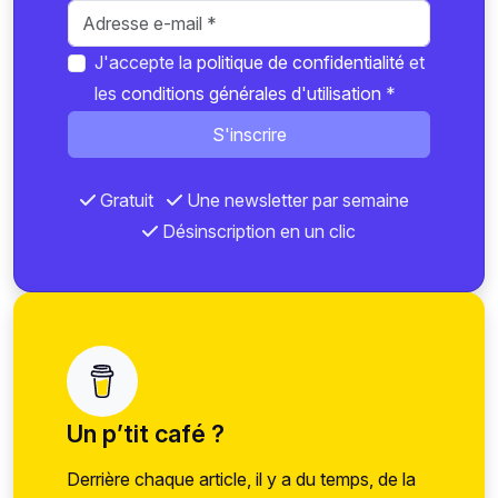
J'accepte la
politique de confidentialité
et
les
conditions générales d'utilisation
*
S'inscrire
Gratuit
Une newsletter par semaine
Désinscription en un clic
Un p’tit café ?
Derrière chaque article, il y a du temps, de la