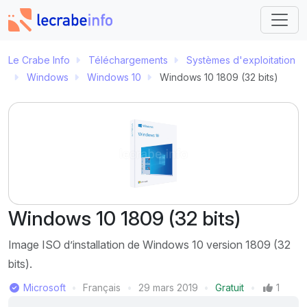
Le Crabe Info
Téléchargements
Systèmes d'exploitation
Windows
Windows 10
Windows 10 1809 (32 bits)
Windows 10 1809 (32 bits)
Image ISO d’installation de Windows 10 version 1809 (32
bits).
Éditeur
Microsoft
Français
29 mars 2019
Gratuit
1
Langue
Dernière mise à jour
Prix
Mentions J'aime