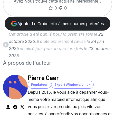
Avez-vous trouvé cette actualité intéressante ?
3
0
Ajouter Le Crabe Info à mes sources préférées
Cet article a été publié pour la première fois le
22
octobre 2025
. Il a été entièrement revisé le
24 juin
2025
et mis à jour pour la dernière fois le
23 octobre
2025
.
À propos de l'auteur
Pierre Caer
Fondateur
Expert Windows/Linux
Depuis 2013, je vous aide à dépanner vous-
même votre matériel informatique afin que
vous puissiez reprendre au plus vite vos
activités, à approfondir vos connaissances et