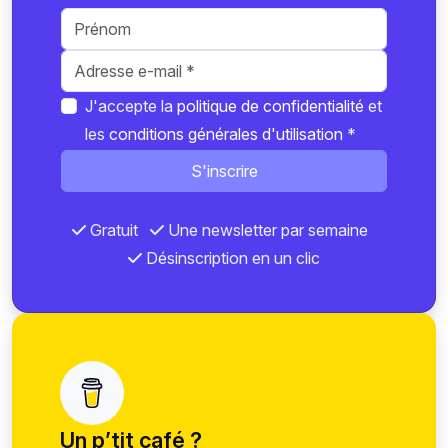
J'accepte la
politique de confidentialité
et
les
conditions générales d'utilisation
*
S'inscrire
Gratuit
Une newsletter par semaine
Désinscription en un clic
Un p’tit café ?