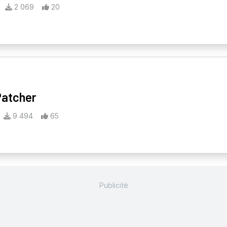
2 069
20
Patcher
9 494
65