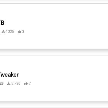
TB
1 225
3
Tweaker
22
5 730
7