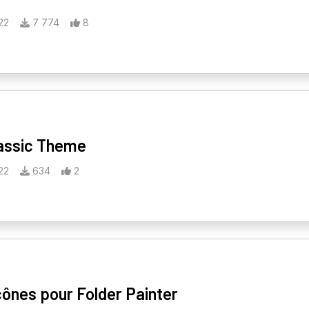
22
7 774
8
lassic Theme
22
634
2
cônes pour Folder Painter