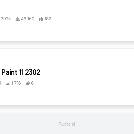
 2025
46 160
182
 Paint 11 2302
3
1 716
6