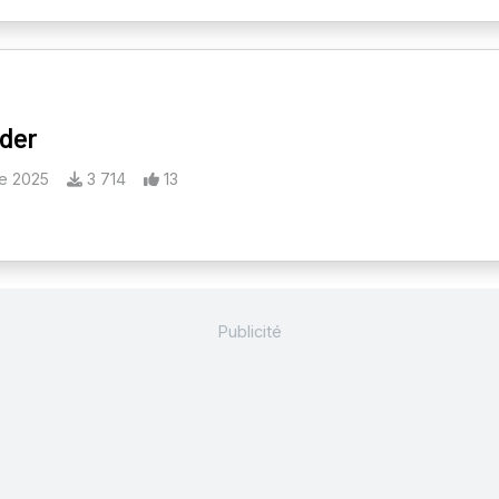
lder
e 2025
3 714
13