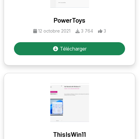
PowerToys
12 octobre 2021
3 764
3
Télécharger
ThisIsWin11