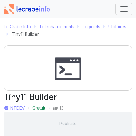
Le Crabe Info
Téléchargements
Logiciels
Utilitaires
Tiny11 Builder
Tiny11 Builder
Éditeur
NTDEV
Gratuit
13
Prix
Mentions J'aime