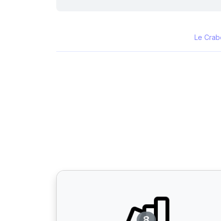
Le Crab
8