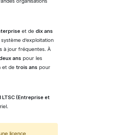
randes organisations
nterprise
et de
dix ans
 système d’exploitation
s à jour fréquentes. À
deux ans
pour les
n et de
trois ans
pour
 LTSC (Entreprise et
iel.
une licence