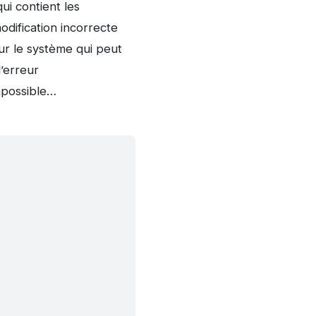
ui contient les
odification incorrecte
ur le système qui peut
’erreur
mpossible…