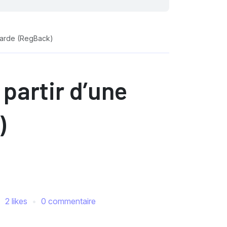
egarde (RegBack)
 partir d’une
)
2 likes
0 commentaire