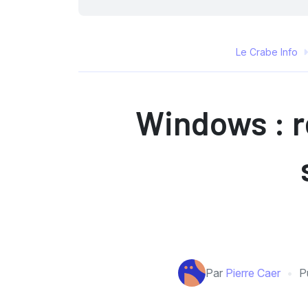
Le Crabe Info
Windows : re
Par
Pierre Caer
P