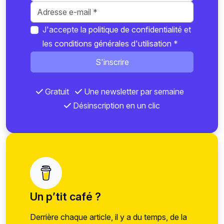
J'accepte la
politique de confidentialité
et
les
conditions générales d'utilisation
*
S'inscrire
Gratuit
Une newsletter par semaine
Désinscription en un clic
Un p’tit café ?
Derrière chaque article, il y a du temps, de la