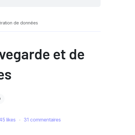
ération de données
uvegarde et de
es
0
45 likes
31 commentaires