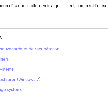
un d’eux nous allons voir à quoi il sert, comment l’utilise
s
e sauvegarde et de récupération
hiers
système
estaurer (Windows 7)
age système
C