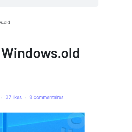
s.old
r Windows.old
37 likes
8 commentaires