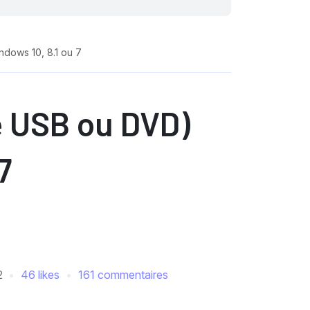
ndows 10, 8.1 ou 7
lé USB ou DVD)
7
2
46 likes
161 commentaires