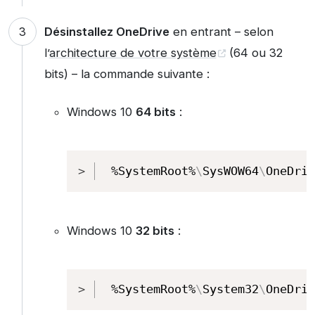
Désinstallez OneDrive
en entrant – selon
l’
architecture de votre système
(64 ou 32
bits) – la commande suivante :
Windows 10
64 bits
:
Copy
%SystemRoot%
\
SysWOW64
\
OneDriv
Windows 10
32 bits
:
Copy
%SystemRoot%
\
System32
\
OneDriv