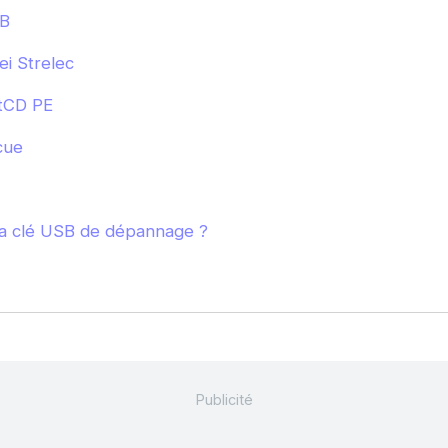
SB
i Strelec
otCD PE
cue
 clé USB de dépannage ?