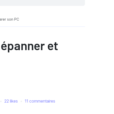
arer son PC
dépanner et
22 likes
11 commentaires