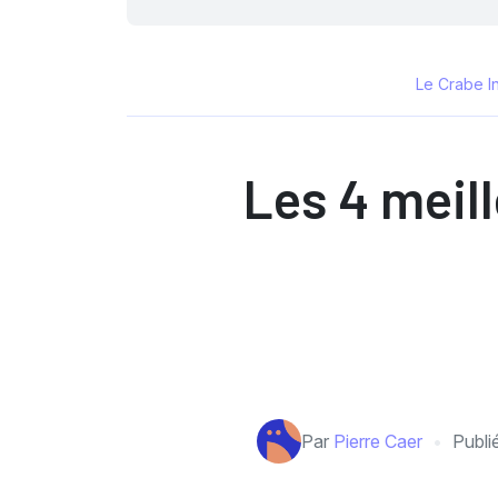
Le Crabe I
Les 4 meil
Par
Pierre Caer
Publi