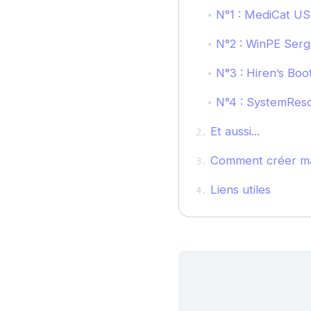
N°1 : MediCat U
N°2 : WinPE Serge
N°3 : Hiren’s Bo
N°4 : SystemRes
Et aussi...
Comment créer ma
Liens utiles