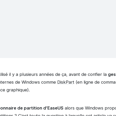
ilisé il y a plusieurs années de ça, avant de confier la
ges
 internes de Windows comme
DiskPart
(en ligne de comman
ace graphique).
ionnaire de partition d’EaseUS
alors que Windows propo
titions ? C’est toute la question à laquelle cet article va 