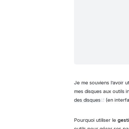
Je me souviens l’avoir ut
mes disques aux outils
des disques
(en interf
Pourquoi utiliser le
gest
outils pour gérer ses par