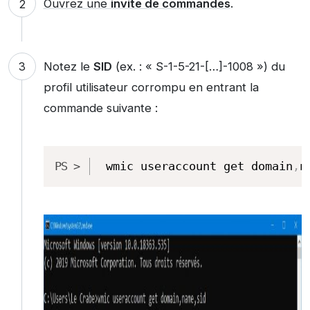
Ouvrez une
invite de commandes
.
Notez le
SID
(ex. : « S-1-5-21-[…]-1008 ») du
profil utilisateur corrompu en entrant la
commande suivante :
Copy
wmic useraccount get domain
,
n