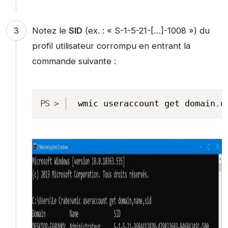
Notez le
SID
(ex. : « S-1-5-21-[…]-1008 ») du
profil utilisateur corrompu en entrant la
commande suivante :
Copy
wmic useraccount get domain
,
n