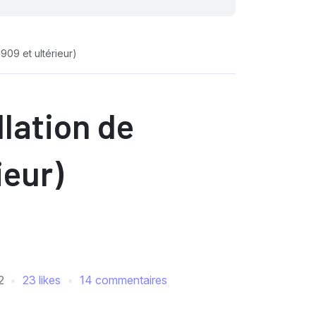
909 et ultérieur)
llation de
ieur)
2
23 likes
14 commentaires