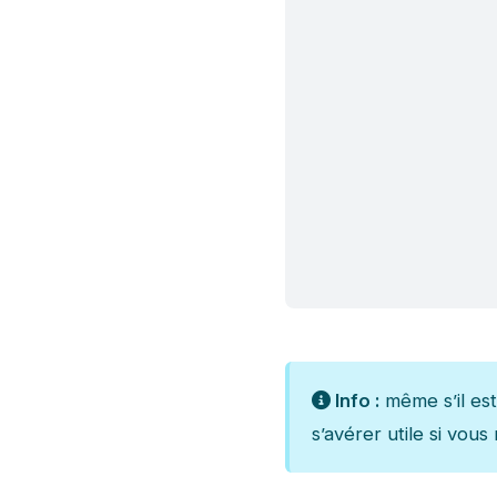
Info :
même s’il est
s’avérer utile si vou