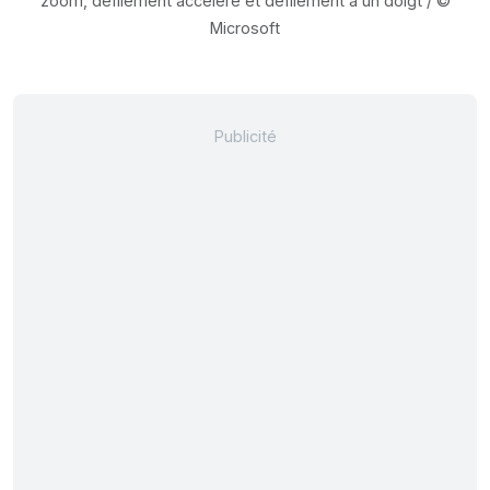
zoom, défilement accéléré et défilement à un doigt / ©
Microsoft