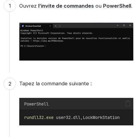
Ouvrez
l’invite de commandes
ou
PowerShell
.
Tapez la commande suivante :
PowerShell
rundll32.exe
 user32.dll,LockWorkStation