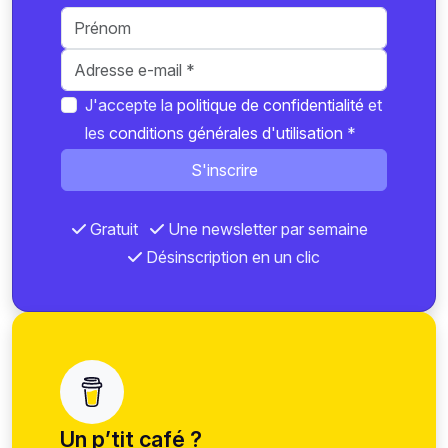
J'accepte la
politique de confidentialité
et
les
conditions générales d'utilisation
*
S'inscrire
Gratuit
Une newsletter par semaine
Désinscription en un clic
Un p’tit café ?