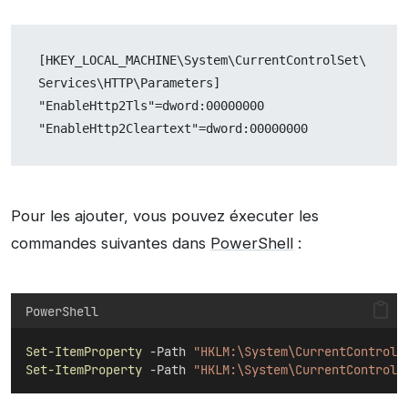
[HKEY_LOCAL_MACHINE\System\CurrentControlSet\
Services\HTTP\Parameters]

"EnableHttp2Tls"=dword:00000000

"EnableHttp2Cleartext"=dword:00000000
Pour les ajouter, vous pouvez éxecuter les
commandes suivantes dans
PowerShell
:
PowerShell
Set-ItemProperty
 -Path 
"HKLM:\System\CurrentControlS
Set-ItemProperty
 -Path 
"HKLM:\System\CurrentControlS