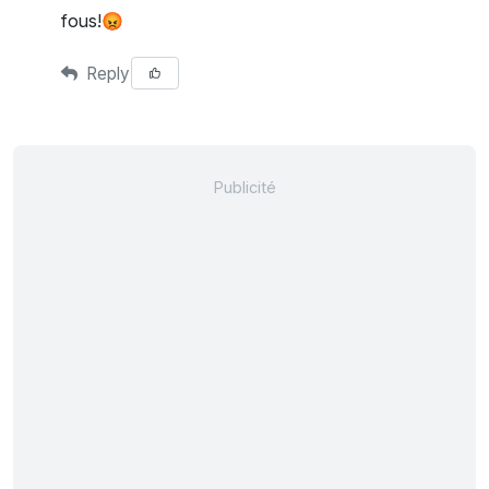
fous!😡
Reply