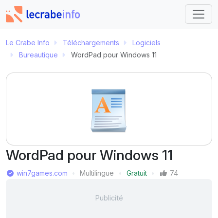
Le Crabe Info
Téléchargements
Logiciels
Bureautique
WordPad pour Windows 11
WordPad pour Windows 11
Éditeur
win7games.com
Multilingue
Gratuit
74
Langue
Prix
Mentions J'aime