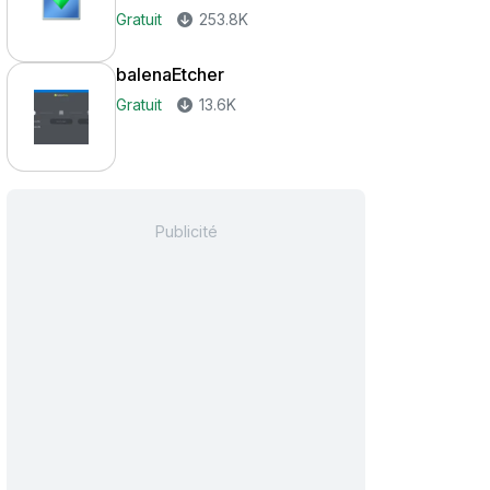
Gratuit
253.8K
balenaEtcher
Gratuit
13.6K