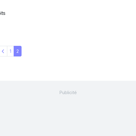
its
1
2