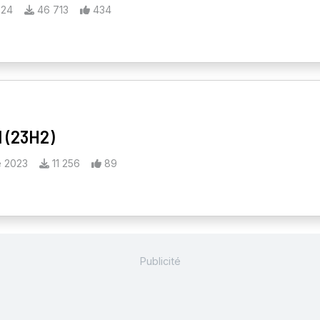
024
46 713
434
1 (23H2)
 2023
11 256
89