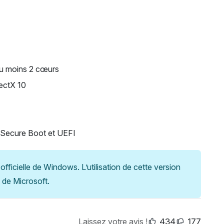
au moins 2 cœurs
rectX 10
 Secure Boot et UEFI
fficielle de Windows. L’utilisation de cette version
 de Microsoft.
Laissez votre avis !
434
177