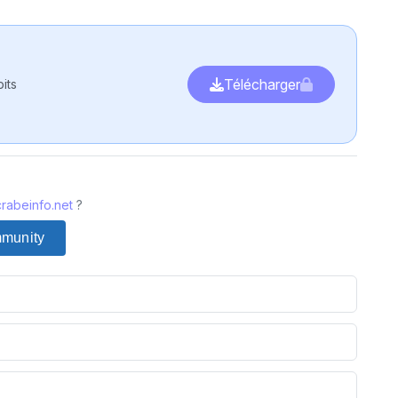
Télécharger
its
rabeinfo.net
?
mmunity