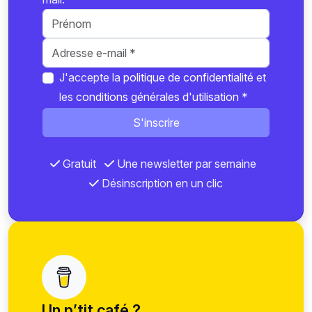
J'accepte la
politique de confidentialité
et
les
conditions générales d'utilisation
*
S'inscrire
Gratuit
Une newsletter par semaine
Désinscription en un clic
Un p’tit café ?