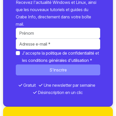
Recevez l'actualité Windows et Linux, ainsi
que les nouveaux tutoriels et guides du
Crabe Info, directement dans votre boîte
mail.
J'accepte la
politique de confidentialité
et
les
conditions générales d'utilisation
*
S'inscrire
Gratuit
Une newsletter par semaine
Désinscription en un clic