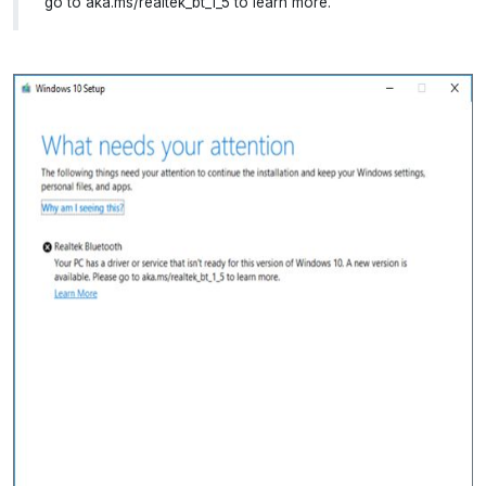
go to aka.ms/realtek_bt_1_5 to learn more.