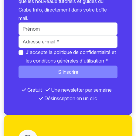
que les nouveaux tutoriels et guides du
Crabe Info, directement dans votre boîte
mail.
J'accepte la
politique de confidentialité
et
les
conditions générales d'utilisation
*
S'inscrire
Gratuit
Une newsletter par semaine
Désinscription en un clic