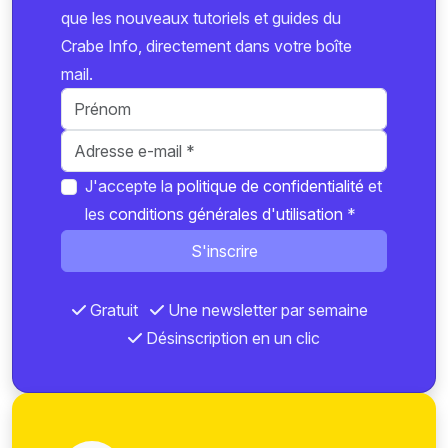
que les nouveaux tutoriels et guides du
Crabe Info, directement dans votre boîte
mail.
J'accepte la
politique de confidentialité
et
les
conditions générales d'utilisation
*
S'inscrire
Gratuit
Une newsletter par semaine
Désinscription en un clic