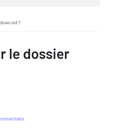
dows.old ?
 le dossier
ommentaire