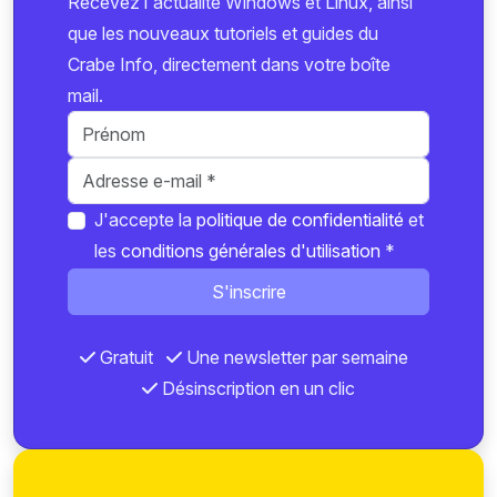
Recevez l'actualité Windows et Linux, ainsi
que les nouveaux tutoriels et guides du
Crabe Info, directement dans votre boîte
mail.
J'accepte la
politique de confidentialité
et
les
conditions générales d'utilisation
*
S'inscrire
Gratuit
Une newsletter par semaine
Désinscription en un clic