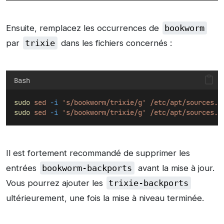
Ensuite, remplacez les occurrences de
bookworm
par
trixie
dans les fichiers concernés :
Bash
sudo
sed
-i
's/bookworm/trixie/g'
/etc/apt/sources.l
sudo
sed
-i
's/bookworm/trixie/g'
/etc/apt/sources.l
Il est fortement recommandé de supprimer les
entrées
bookworm-backports
avant la mise à jour.
Vous pourrez ajouter les
trixie-backports
ultérieurement, une fois la mise à niveau terminée.