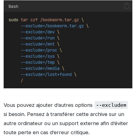
Bash
sudo
tar
czf
/bookworm.tar.gz
\
--exclude=/bookworm.tar.gz
\
--exclude=/dev
\
--exclude=/run
\
--exclude=/mnt
\
--exclude=/proc
\
--exclude=/sys
\
--exclude=/tmp
\
--exclude=/media
\
--exclude=/lost+found
\
/
Vous pouvez ajouter d’autres options
--exclude=
si besoin. Pensez à transférer cette archive sur un
autre ordinateur ou un support externe afin d’éviter
toute perte en cas d’erreur critique.