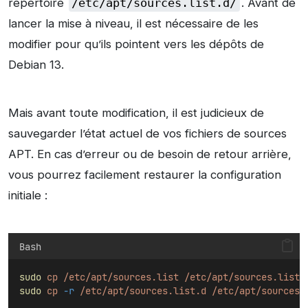
répertoire
/etc/apt/sources.list.d/
. Avant de
lancer la mise à niveau, il est nécessaire de les
modifier pour qu’ils pointent vers les dépôts de
Debian 13.
Mais avant toute modification, il est judicieux de
sauvegarder l’état actuel de vos fichiers de sources
APT. En cas d’erreur ou de besoin de retour arrière,
vous pourrez facilement restaurer la configuration
initiale :
Bash
sudo
cp
/etc/apt/sources.list
/etc/apt/sources.list-
sudo
cp
-r
/etc/apt/sources.list.d
/etc/apt/sources.