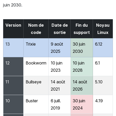
juin 2030.
Version
Nom de
Date de
Fin du
Noyau
code
sortie
support
Linux
13
Trixie
9 août
30 juin
6.12
2025
2030
12
Bookworm
10 juin
10 juin
6.1
2023
2028
11
Bullseye
14 août
14 août
5.10
2021
2026
10
Buster
6 juill.
30 juin
4.19
2019
2024