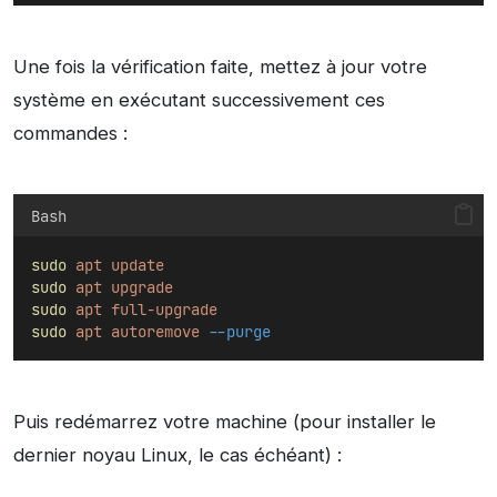
Une fois la vérification faite, mettez à jour votre
système en exécutant successivement ces
commandes :
Bash
sudo
apt
update
sudo
apt
upgrade
sudo
apt
full-upgrade
sudo
apt
autoremove
--purge
Puis redémarrez votre machine (pour installer le
dernier noyau Linux, le cas échéant) :