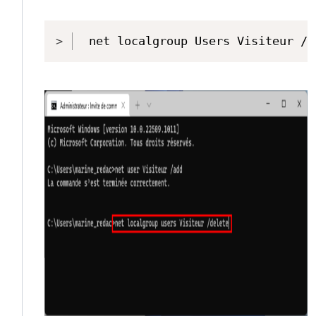
Copy
net localgroup Users Visiteur /d